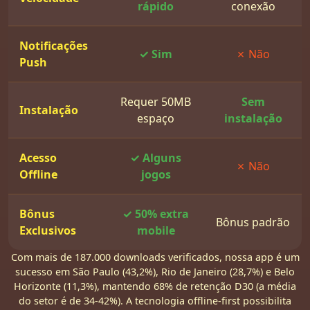
rápido
conexão
Notificações
✓ Sim
✗ Não
Push
Requer 50MB
Sem
Instalação
espaço
instalação
Acesso
✓ Alguns
✗ Não
Offline
jogos
Bônus
✓ 50% extra
Bônus padrão
Exclusivos
mobile
Com mais de 187.000 downloads verificados, nossa app é um
sucesso em São Paulo (43,2%), Rio de Janeiro (28,7%) e Belo
Horizonte (11,3%), mantendo 68% de retenção D30 (a média
do setor é de 34-42%). A tecnologia offline-first possibilita