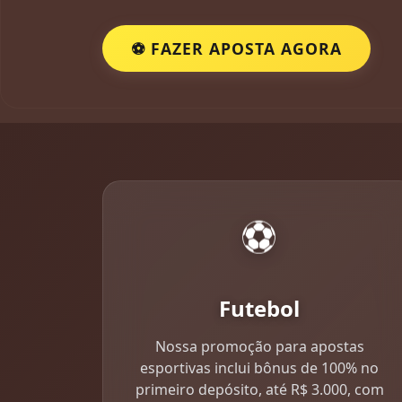
⚽ FAZER APOSTA AGORA
⚽
Futebol
Nossa promoção para apostas
esportivas inclui bônus de 100% no
primeiro depósito, até R$ 3.000, com