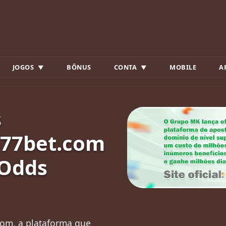
JOGOS
BÔNUS
CONTA
MOBILE
A
s
577bet.com
 Odds
.com, a plataforma que