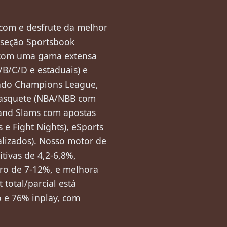
.com e desfrute da melhor
a seção Sportsbook
, com uma gama extensa
/B/C/D e estaduais) e
uindo Champions League,
 Basquete (NBA/NBB com
rand Slams com apostas
e Fight Nights), eSports
lizados). Nosso motor de
tivas de 4,2-6,8%,
ro de 7-12%, e melhora
 total/parcial está
 e 76% inplay, com