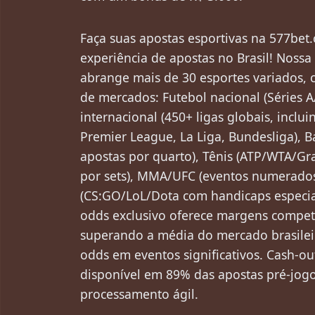
Faça suas apostas esportivas na 577bet
experiência de apostas no Brasil! Noss
abrange mais de 30 esportes variados
de mercados: Futebol nacional (Séries A
internacional (450+ ligas globais, incl
Premier League, La Liga, Bundesliga),
apostas por quarto), Tênis (ATP/WTA/G
por sets), MMA/UFC (eventos numerados 
(CS:GO/LoL/Dota com handicaps especia
odds exclusivo oferece margens competi
superando a média do mercado brasilei
odds em eventos significativos. Cash-out
disponível em 89% das apostas pré-jogo
processamento ágil.