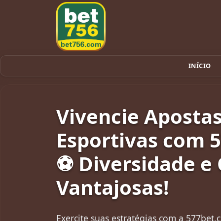
INÍCIO
Vivencie Aposta
Esportivas com 
⚽ Diversidade e
Vantajosas!
Exercite suas estratégias com a 577bet