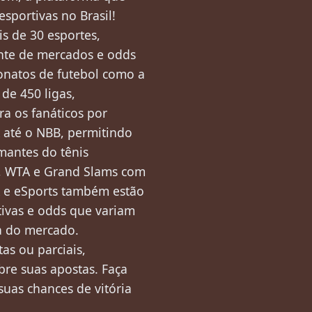
sportivas no Brasil!
s de 30 esportes,
nte de mercados e odds
onatos de futebol como a
de 450 ligas,
a os fanáticos por
 até o NBB, permitindo
mantes do tênis
P, WTA e Grand Slams com
 e eSports também estão
tivas e odds que variam
a do mercado.
s ou parciais,
re suas apostas. Faça
uas chances de vitória