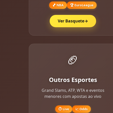
🏀 NBA
🏆 EuroLeague
Ver Basquete
→
🏈
Outros Esportes
Grand Slams, ATP, WTA e eventos
menores com apostas ao vivo
⏱️ Live
📈 Odds