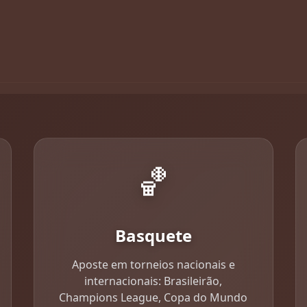
🏀
Basquete
Aposte em torneios nacionais e
internacionais: Brasileirão,
Champions League, Copa do Mundo